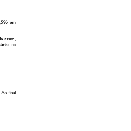
 4,5% em
da assim,
árias na
 Ao final