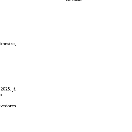
imestre,
2025. Já
o.
evedores