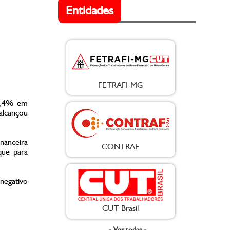
Entidades
FETRAFI-MG
10,4% em
alcançou
nanceira
CONTRAF
que para
negativo
CUT Brasil
- Ver todas -