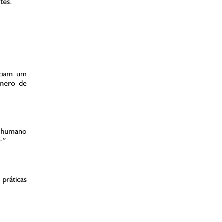
tes.
nciam um
úmero de
o humano
.”
práticas