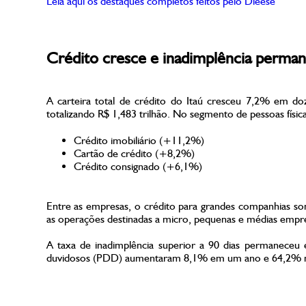
Leia aqui os destaques completos feitos pelo Dieese
Crédito cresce e inadimplência perman
A carteira total de crédito do Itaú cresceu 7,2% em d
totalizando R$ 1,483 trilhão. No segmento de pessoas física
Crédito imobiliário (+11,2%)
Cartão de crédito (+8,2%)
Crédito consignado (+6,1%)
Entre as empresas, o crédito para grandes companhias s
as operações destinadas a micro, pequenas e médias empr
A taxa de inadimplência superior a 90 dias permaneceu
duvidosos (PDD) aumentaram 8,1% em um ano e 64,2% no t