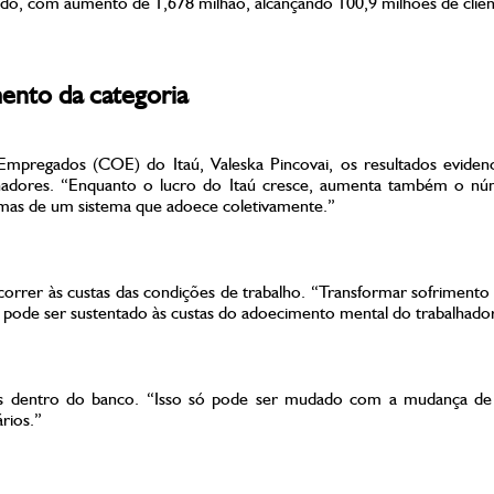
do, com aumento de 1,678 milhão, alcançando 100,9 milhões de clien
ento da categoria
mpregados (COE) do Itaú, Valeska Pincovai, os resultados evide
lhadores. “Enquanto o lucro do Itaú cresce, aumenta também o n
l, mas de um sistema que adoece coletivamente.”
ocorrer às custas das condições de trabalho. “Transformar sofriment
o pode ser sustentado às custas do adoecimento mental do trabalhador
rias dentro do banco. “Isso só pode ser mudado com a mudança de 
rios.”