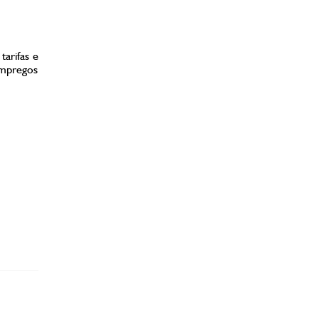
arifas e
 empregos